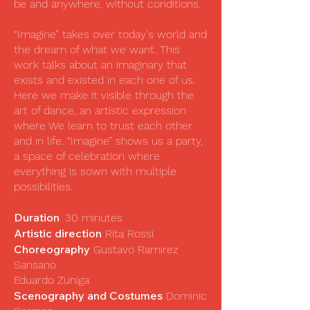
be and anywhere, without conditions.
“Imagine” takes over today's world and
the dream of what we want. This
work talks about an imaginary that
exists and existed in each one of us.
Here we make it visible through the
art of dance, an artistic expression
where We learn to trust each other
and in life. “Imagine” shows us a party,
a space of celebration where
everything is sown with multiple
possibilities.
Duration
30 minutes
Artistic direction
Rita Rossi
Choreography
Gustavo Ramirez
Sansano
Eduardo Zuniga
Scenography and Costumes
Dominic