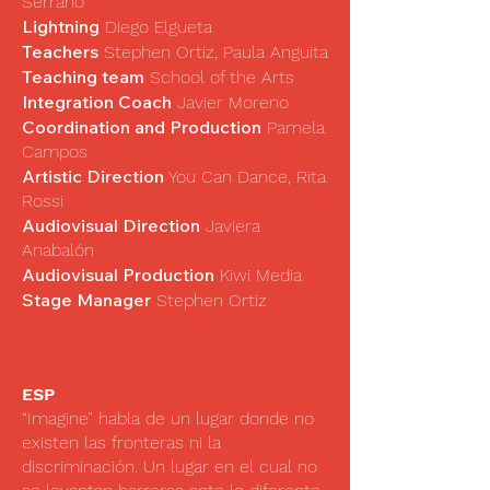
Serrano
Lightning
Diego Elgueta
Teachers
Stephen Ortiz, Paula Anguita
Teaching team
School of the Arts
Integration Coach
Javier Moreno
Coordination and Production
Pamela
Campos
Artistic Direction
You Can Dance, Rita
Rossi
Audiovisual Direction
Javiera
Anabalón
Audiovisual Production
Kiwi Media
Stage Manager
Stephen Ortiz
ESP
“Imagine” habla de un lugar donde no
existen las fronteras ni la
discriminación. Un lugar en el cual no