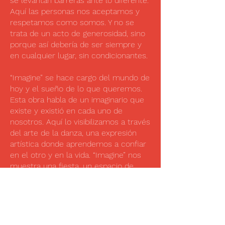
se levantan barreras ante lo diferente.
Aquí las personas nos aceptamos y
respetamos como somos. Y no se
trata de un acto de generosidad, sino
porque así debería de ser siempre y
en cualquier lugar, sin condicionantes.
“Imagine” se hace cargo del mundo de
hoy y el sueño de lo que queremos.
Esta obra habla de un imaginario que
existe y existió en cada uno de
nosotros. Aquí lo visibilizamos a través
del arte de la danza, una expresión
artística donde aprendemos a confiar
en el otro y en la vida. “Imagine” nos
muestra una fiesta, un espacio de
celebración donde todo está
sembrado de múltiples posibilidades.
Duración
30 minutes
Dirección Artística
Rita Rossi