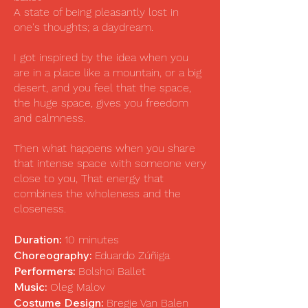
A state of being pleasantly lost in
one's thoughts; a daydream.
I got inspired by the idea when you
are in a place like a mountain, or a big
desert, and you feel that the space,
the huge space, gives you freedom
and calmness.
Then what happens when you share
that intense space with someone very
close to you, That energy that
combines the wholeness and the
closeness.
Duration:
10 minutes
Choreography:
Eduardo Zúñiga
Performers:
Bolshoi Ballet
Music:
Oleg Malov
Costume Design:
Bregje Van Balen