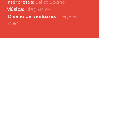
Intérpretes:
Ballet Bolshoi
Música:
Oleg Malov
.Diseño de vestuario:
Bregje Van
Balen