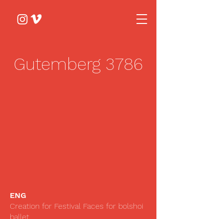
Gutemberg 3786
ENG
Creation for Festival Faces for bolshoi
ballet