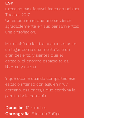
ESP
Creación para festival faces en Bolshoi
Theater 2017.
Un estado en el que uno se pierde
agradablemente en sus pensamientos;
una ensoñación.
Me inspiré en la idea cuando estás en
un lugar como una montaña, o un
gran desierto, y sientes que el
espacio, el enorme espacio te da
libertad y calma.
Y qué ocurre cuando compartes ese
espacio intenso con alguien muy
cercano, esa energía que combina la
plenitud y la cercanía.
Duración:
10 minutos
Coreografía:
Eduardo Zuñiga