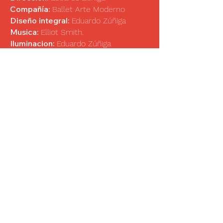
Compañía:
Ballet Arte Moderno
Diseño integral:
Eduardo Zúñiga
Musica:
Elliot Smith.
Iluminacion:
Eduardo Zúñiga
Duracion:
20 minutes
Premier:
Museo Nacional de Bellas
Artes, Chile 2014
Términos y Condiciones
Política de Privacidad