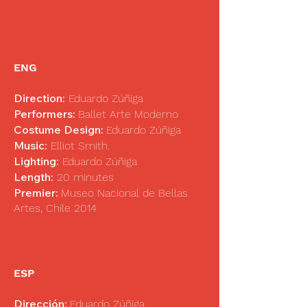
ENG
Direction:
Eduardo Zúñiga
Performers:
Ballet Arte Moderno
Costume Design:
Eduardo Zúñiga
Music:
Elliot Smith.
Lighting:
Eduardo Zúñiga
Length:
20 minutes
Premier:
Museo Nacional de Bellas
Artes, Chile 2014
ESP
Dirección:
Eduardo Zúñiga